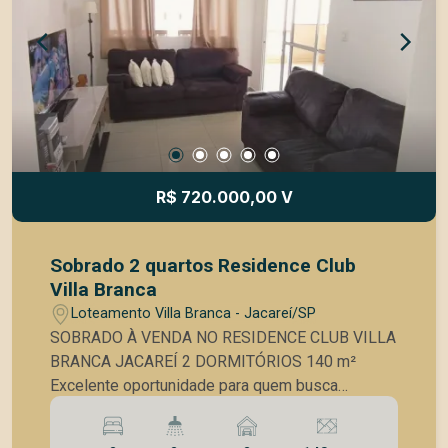
Área gourmet perfeita para confraternizações;
Quintal com ótimo espaço para lazer; Vagas de
garagem. O Condomínio Floradas da Serra
oferece portaria com segurança 24 horas, ruas
arborizadas, área de lazer e uma localização
privilegiada no Urbanova, próximo a escolas,
universidades, supermercados, comércio e com
fácil acesso às principais vias da cidade.
R$ 720.000,00 V
Sobrado 2 quartos Residence Club
Villa Branca
Loteamento Villa Branca - Jacareí/SP
SOBRADO À VENDA NO RESIDENCE CLUB VILLA
BRANCA JACAREÍ 2 DORMITÓRIOS 140 m²
Excelente oportunidade para quem busca
conforto, segurança e praticidade em um dos
condomínios mais completos da região do Villa