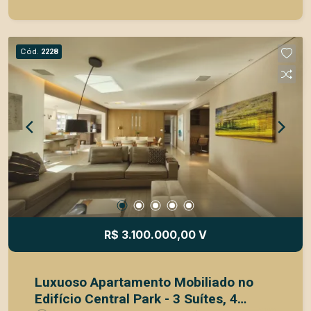
Pet space com pet car; - Raia coberta e aquecida;
- Sauna úmida com ducha e área de descanso; -
Piscina adulto e infantil com prainha; - Box para
Cód.
2228
recebimento de entregas refrigeradas e comuns;
- Salão de festas; - Churrasqueira coberta; -
Fitness aparelhos e fitness aula; - Área para
fitness externo; - Brinquedoteca; - Salão de jogos
juvenil; - Playground; - Espaço juvenil; - Horta com
herbário. Um imóvel ideal para quem busca
conforto, modernidade e qualidade de vida em
um ambiente acolhedor. Entre em contato e
agenda a sua visita!
R$ 3.100.000,00 V
Luxuoso Apartamento Mobiliado no
Edifício Central Park - 3 Suítes, 4