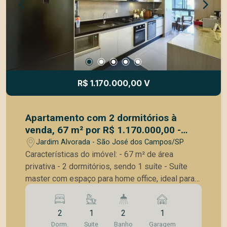
Condomínio fechado Pronto para construir
Documentação regularizada Excelente opção
para residência Ambiente tranquilo e seguro Uma
ótima oportunidade para construir um projeto
personalizado em um condomínio fechado e
valorizar seu investimento. Entre em contato para
mais informações e agende uma visita.
R$ 1.170.000,00 V
Apartamento com 2 dormitórios à
venda, 67 m² por R$ 1.170.000,00 -
Jardim Aquarius - São José dos
Jardim Alvorada - São José dos Campos/SP
Campos/SP
Características do imóvel: - 67 m² de área
privativa - 2 dormitórios, sendo 1 suíte - Suíte
master com espaço para home office, ideal para
quem trabalha ou estuda em casa - Banheiro
social com box Blindex e armário planejado - Sala
2
1
2
1
de estar e jantar integradas - Varanda gourmet
Dorm.
Suite
Banho
Garagem