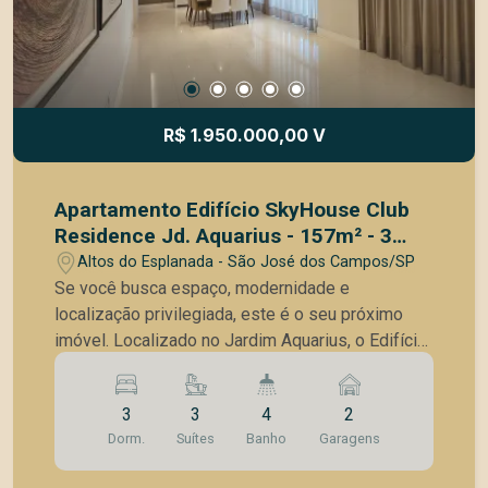
Jacareí, oferecendo a tranquilidade de um bairro
residencial com o vetor de crescimento de SJC e
forte demanda para locação. Não perca essa
oportunidade estratégica. Entre em contato e
agende sua visita!
R$ 1.950.000,00 V
Apartamento Edifício SkyHouse Club
Residence Jd. Aquarius - 157m² - 3
Suítes - 2 vagas - Andar Alto
Altos do Esplanada - São José dos Campos/SP
Se você busca espaço, modernidade e
localização privilegiada, este é o seu próximo
imóvel. Localizado no Jardim Aquarius, o Edifício
SkyHouse combina a praticidade urbana com o
lazer de um resort. Destaques do Imóvel:157 m²
3
3
4
2
de área privativa muito bem distribuídos. Andar
Dorm.
Suítes
Banho
Garagens
alto, garantindo ventilação constante e vista
privilegiada. 3 Suítes confortáveis e bem