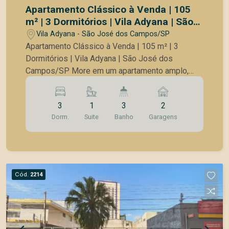
Apartamento Clássico à Venda | 105
m² | 3 Dormitórios | Vila Adyana | São
José dos Campos/SP
Vila Adyana - São José dos Campos/SP
Apartamento Clássico à Venda | 105 m² | 3
Dormitórios | Vila Adyana | São José dos
Campos/SP More em um apartamento amplo,
elegante e muito bem localizado, no coração da
Vila Adyana, um dos bairros mais tradicionais,
3
1
3
2
nobres e valorizados de São José dos Campos.
Dorm.
Suite
Banho
Garagens
Com 105 m² de área privativa, este imóvel
oferece ambientes generosos, excelente
distribuição dos espaços e o charme da
arquitetura clássica, ideal para quem valoriza
conforto, funcionalidade e qualidade de vida.
Cód.
2214
Características do imóvel 105 m² de área
privativa 3 dormitórios, sendo 1 suíte Dois
dormitórios com janelas antirruído Sala ampla
para dois ambientes Lareira Sacada com tela de