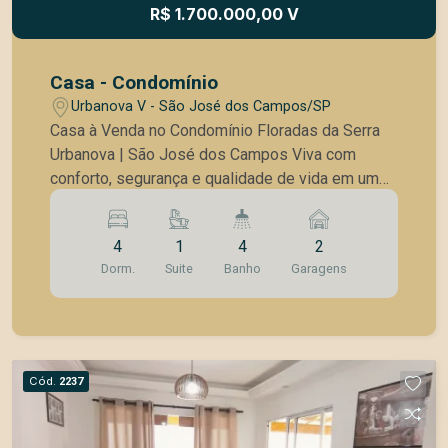
R$ 1.700.000,00 V
Casa - Condomínio
Urbanova V - São José dos Campos/SP
Casa à Venda no Condomínio Floradas da Serra
Urbanova | São José dos Campos Viva com
conforto, segurança e qualidade de vida em um
dos condomínios mais valorizados do Urbanova.
Esta belíssima residência foi projetada para
4
1
4
2
oferecer ambientes amplos, bem iluminados e
Dorm.
Suite
Banho
Garagens
integrados, proporcionando praticidade e
sofisticação para toda a família. O imóvel conta
com excelente padrão de acabamento, planta
funcional e espaços ideais para receber amigos
e desfrutar de momentos especiais. Destaques
Cód.
2237
do imóvel: Ampla sala de estar e jantar
integradas; Cozinha espaçosa e funcional; Suítes
confortáveis, com excelente iluminação natural;