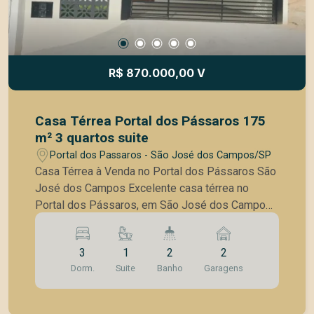
R$ 870.000,00 V
Casa Térrea Portal dos Pássaros 175
m² 3 quartos suite
Portal dos Passaros - São José dos Campos/SP
Casa Térrea à Venda no Portal dos Pássaros São
José dos Campos Excelente casa térrea no
Portal dos Pássaros, em São José dos Campos,
ideal para quem busca conforto, praticidade e
ambientes integrados em um projeto moderno e
3
1
2
2
funcional. O imóvel está construído em um
Dorm.
Suite
Banho
Garagens
terreno de 175 m² (7,00 x 25,00 m) e conta com
136 m² de área construída, muito bem
distribuídos. Destaques do imóvel 3 dormitórios,