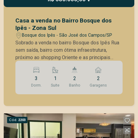
Casa a venda no Bairro Bosque dos
Ipês - Zona Sul
Bosque dos Ipês - São José dos Campos/SP
Sobrado a venda no bairro Bosque dos Ipês Rua
sem saída, bairro com ótima infraestrutura,
próximo ao shopping Oriente e as principais
acesso a rodovias 3 quartos 1 sendo suíte com
sacada, móveis planejados em 2 quartos sala
3
1
2
2
para 2 ambientes lavabo cozinha com planejados
Dorm.
Suite
Banho
Garagens
área de serviços hobby box espaço gourmet com
churrasqueira e pia com gabinete 2 vagas de
garagem portão automático
Cód.
2203