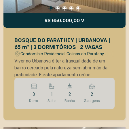
agenda a sua visita!
R$ 650.000,00 V
BOSQUE DO PARATHEY | URBANOVA |
65 m² | 3 DORMITÓRIOS | 2 VAGAS
Condomínio Residencial Colinas do Paratehy -
São José dos Campos/SP
Viver no Urbanova é ter a tranquilidade de um
bairro cercado pela natureza sem abrir mão da
praticidade. E este apartamento reúne
exatamente esse estilo de vida. Com 65 m²
muito bem distribuídos, o imóvel oferece
3
1
2
2
ambientes integrados, excelente iluminação
Dorm.
Suite
Banho
Garagens
natural e uma agradável vista livre. São 3
dormitórios, ideal para famílias, casal com filhos
ou até mesmo para quem deseja um escritório
em casa, além de 2 vagas de garagem que