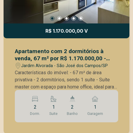
R$ 1.170.000,00 V
Apartamento com 2 dormitórios à
venda, 67 m² por R$ 1.170.000,00 -
Jardim Aquarius - São José dos
Jardim Alvorada - São José dos Campos/SP
Campos/SP
Características do imóvel: - 67 m² de área
privativa - 2 dormitórios, sendo 1 suíte - Suíte
master com espaço para home office, ideal para
quem trabalha ou estuda em casa - Banheiro
social com box Blindex e armário planejado - Sala
2
1
2
1
de estar e jantar integradas - Varanda gourmet
Dorm.
Suite
Banho
Garagem
integrada - Móveis planejados, que oferecem
praticidade, organização e excelente
aproveitamento dos espaços - Sol da manhã