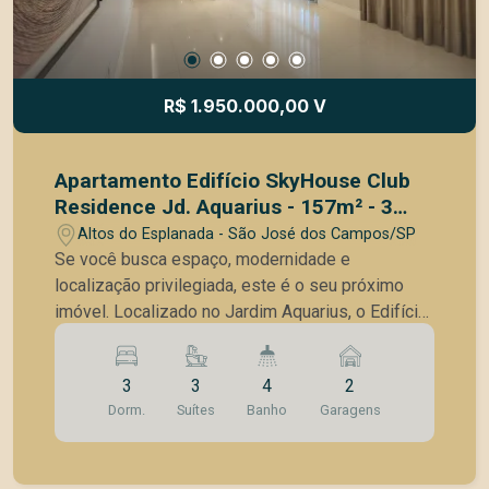
residencial com o vetor de crescimento de SJC e
forte demanda para locação. Não perca essa
oportunidade estratégica. Entre em contato e
agende sua visita!
R$ 1.950.000,00 V
Apartamento Edifício SkyHouse Club
Residence Jd. Aquarius - 157m² - 3
Suítes - 2 vagas - Andar Alto
Altos do Esplanada - São José dos Campos/SP
Se você busca espaço, modernidade e
localização privilegiada, este é o seu próximo
imóvel. Localizado no Jardim Aquarius, o Edifício
SkyHouse combina a praticidade urbana com o
lazer de um resort. Destaques do Imóvel:157 m²
3
3
4
2
de área privativa muito bem distribuídos. Andar
Dorm.
Suítes
Banho
Garagens
alto, garantindo ventilação constante e vista
privilegiada. 3 Suítes confortáveis e bem
arejadas. Living ampliado integrado à varanda