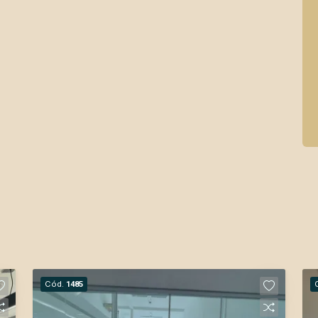
Cód.
1485