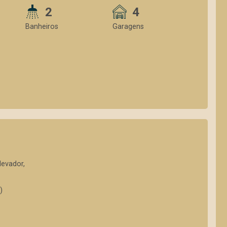
2
4
Banheiros
Garagens
levador,
)