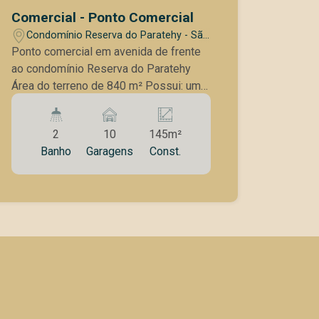
com uma belíssima vista permanente
Comercial - Ponto Comercial
para o futuro Parque Una, trazendo mais
Condomínio Reserva do Paratehy - São
valorização ao imóvel e um ambiente
José dos Campos/SP
Ponto comercial em avenida de frente
de trabalho agradável. Características
ao condomínio Reserva do Paratehy
do imóvel: Área privativa de 70 m² Sala
Área do terreno de 840 m² Possui: um
totalmente mobiliada Recepção ampla
salão amplo Sala para reunião espaço
e elegante 3 salas privativas com ótima
para armazenamento de extorque
divisão dos ambientes 2 banheiros
2
10
145m²
Cozinha Banheiro masculino Banheiro
Copa de apoio Piso em porcelanato Ar-
Banho
Garagens
Const.
Feminino/deficientes Estacionamento
condicionado instalado 2 vagas de
Existe a possibilidade de construção
estacionamento exclusivas Vista
de um galpão (12x6)
privilegiada para o futuro Parque Una
Valores: Aluguel: R$ 11.000,00/mês
Condomínio: R$ 1.200,00/mês IPTU: R$
300,00/mês Garantias locatícias O
proprietário aceita qualquer modalidade
de garantia, proporcionando mais
flexibilidade para a negociação. Se sua
empresa busca um endereço