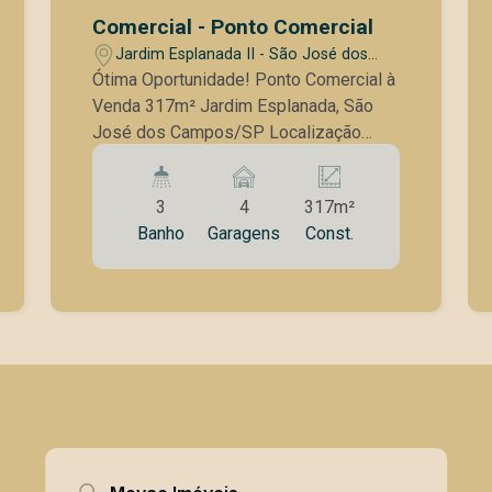
e outros equipamentos necessários
Comercial - Ponto Comercial
Estacionamento: A galeria oferece
Jardim Esplanada II - São José dos
vagas rotativas, proporcionando
Campos/SP
Ótima Oportunidade! Ponto Comercial à
praticidade e comodidade para clientes
Venda 317m² Jardim Esplanada, São
e visitantes Fácil fluxo de entrada e
José dos Campos/SP Localização
saída, contribuindo para maior
privilegiada em avenida movimentada
movimento no estabelecimento
do Jardim Esplanada Amplo espaço
Localização: Situada em um ponto
3
4
317m²
com 317m² de área construída 7 salas,
privilegiado, a Galeria Esplanada atrai
Banho
Garagens
Const.
sendo 3 delas com banheiros
um público diverso, graças à
privativos Recepção ampla para melhor
proximidade com comércios, serviços,
atendimento Copa e cozinha para maior
linhas de transporte e grande circulação
comodidade Banheiros amplos Piso
de pedestres. É o local ideal para quem
misto: frio e taco de madeira, trazendo
busca conveniência e exposição
charme e praticidade 4 vagas de
constante. Entre em contato e agende
garagem descobertas Ideal para
uma visita! Descubra o potencial deste
clínicas, escritórios e diversos tipos de
espaço e visualize seu negócio em
negócios! Entre em contato para mais
uma localização que valoriza cada
informações e agende uma visita!
detalhe.