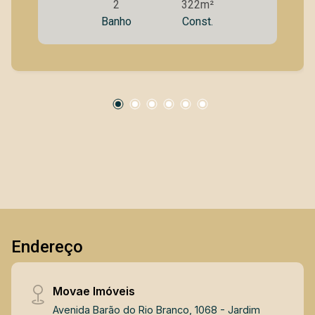
2
322m²
dos Campos. O endereço perfeito para quem
Banho
Const.
busca credibilidade e infraestrutura de ponta.
São 321m² contando com: - 2 banheiros
acessíveis - Elevador - Cozinha - Guarda-corpo
em vidro - Estacionamento para visitantes Esse
ponto comercial se encontra em
EXCLUSIVIDADE MOVAE IMÓVEIS, contando
com especialistas em expansões de empresas
e estudo de novos modelos de negócios. Quer
estudar a viabilidade da sua ideia ou empresa
aqui? Agende já uma visita hoje mesmo
conosco. Movae Imóveis A vida acontece na
prática!
Endereço
Movae Imóveis
Avenida Barão do Rio Branco, 1068 - Jardim