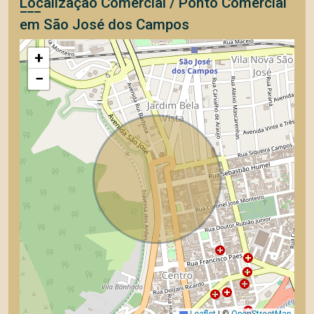
Localização Comercial / Ponto Comercial
em São José dos Campos
+
−
Leaflet
|
©
OpenStreetMap