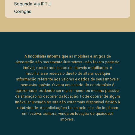
Segunda Via IPTU
Comgás
A Imobiliária informa que as mobílias e artigos de
decoração são meramente ilustrativos - não fazem parte do
imóvel, exceto nos casos de imóveis mobiliados. A
imobiliária se reserva o direito de alterar qualquer
informação referente aos valores e dados de seus imóveis
sem aviso prévio. O valor anunciado do condomínio é
aproximado, podendo ser maior, menor ou mesmo passível
de alteração no decorrer da locação. Pode ocorrer de algum
imóvel anunciado no site não estar mais disponível devido à
rotatividade. As solicitações feitas pelo site não implicam
em reserva, compra, venda ou locação de quaisquer
imóveis.