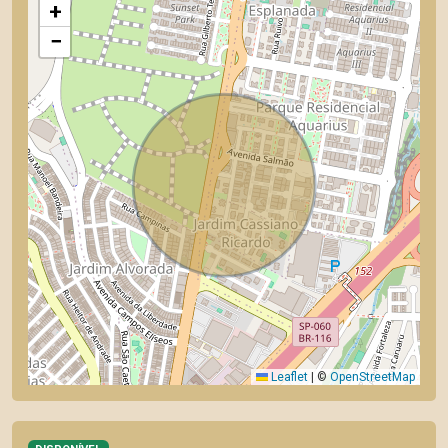
+
−
Leaflet
|
©
OpenStreetMap