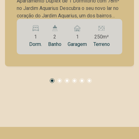
Campos/SP
Apartamento Duplex de 1 Dormitório com 78m²
no Jardim Aquarius Descubra o seu novo lar no
coração do Jardim Aquarius, um dos bairros
mais desejados da cidade! Este incrível
apartamento duplex de 1 dormitório oferece
1
2
1
250m²
todo o conforto e conveniência que você
Dorm.
Banho
Garagem
Terreno
procura. Características do Imóvel: 1 Dormitório
espaçoso 78m² de área Duplex, proporcionando
maior privacidade Móveis planejados de alta
qualidade Lazer completo para toda a família
Localização Privilegiada: Situado no Jardim
Aquarius, próximo a escolas, supermercados,
restaurantes e com fácil acesso às principais
vias da cidade, garantindo praticidade no dia a
dia. Agende sua Visita: Não perca a
oportunidade de conhecer pessoalmente esse
incrível apartamento. Entre em contato agora
mesmo e agende sua visita. Seu novo lar espera
por você!