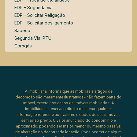
EDP - Segunda via
EDP - Solicitar Religação
EDP - Solicitar desligamento
Sabesp
Segunda Via IPTU
Comgás
A Imobiliária informa que as mobílias e artigos de
decoração são meramente ilustrativos - não fazem parte do
imóvel, exceto nos casos de imóveis mobiliados. A
imobiliária se reserva o direito de alterar qualquer
informação referente aos valores e dados de seus imóveis
sem aviso prévio. O valor anunciado do condomínio é
aproximado, podendo ser maior, menor ou mesmo passível
de alteração no decorrer da locação. Pode ocorrer de algum