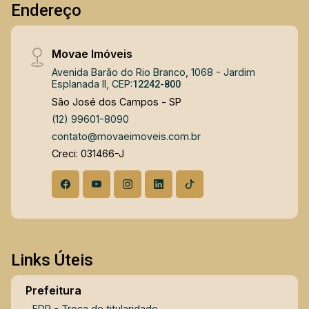
Endereço
Movae Imóveis
Avenida Barão do Rio Branco, 1068 - Jardim
Esplanada II, CEP:
12242-800
São José dos Campos - SP
(12) 99601-8090
contato@movaeimoveis.com.br
Creci: 031466-J
Links Úteis
Prefeitura
EDP - Troca de titularidade