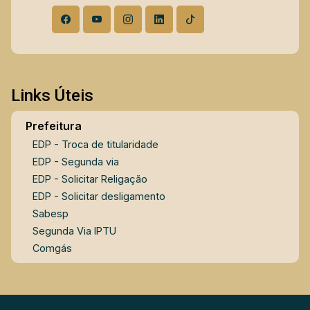
Espaço para meditação Playground Condomínio
moderno, bem administrado e com excelente
padrão construtivo, ideal para quem valoriza
conforto, segurança e lazer no dia a dia. Entre em
contato para mais informações e agendamento
de visita.
Links Úteis
Prefeitura
EDP - Troca de titularidade
EDP - Segunda via
EDP - Solicitar Religação
EDP - Solicitar desligamento
Sabesp
Segunda Via IPTU
Comgás