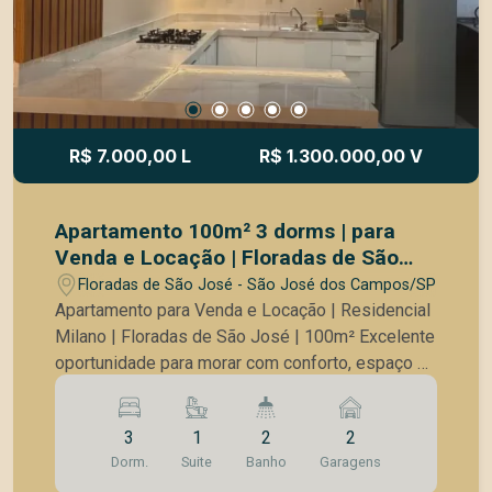
R$ 7.000,00 L
R$ 1.300.000,00 V
Apartamento 100m² 3 dorms | para
Venda e Locação | Floradas de São
José
Floradas de São José - São José dos Campos/SP
Apartamento para Venda e Locação | Residencial
Milano | Floradas de São José | 100m² Excelente
oportunidade para morar com conforto, espaço e
praticidade em uma das regiões mais completas
e valorizadas de São José dos Campos.
3
1
2
2
Localizado no bairro Floradas de São José, o
Dorm.
Suite
Banho
Garagens
Residencial Milano oferece fácil acesso a